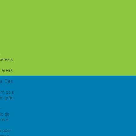
.
ereais,
r áreas
a. Eles
.
em dois
do grão
e
ão de
ços e
a pós-