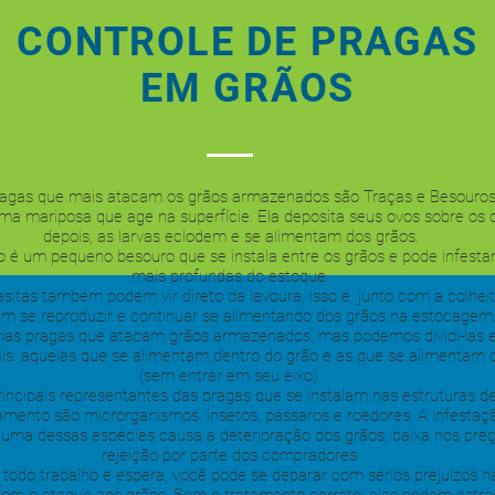
CONTROLE DE PRAGAS
EM GRÃOS
ragas que mais atacam os grãos armazenados são Traças e Besouros
uma mariposa que age na superfície. Ela deposita seus ovos sobre os c
depois, as larvas eclodem e se alimentam dos grãos.
o é um pequeno besouro que se instala entre os grãos e pode infesta
mais profundas do estoque.
asitas também podem vir direto da lavoura, isso é, junto com a colheit
m se reproduzir e continuar se alimentando dos grãos na estocagem
rias pragas que atacam grãos armazenados, mas podemos dividi-las 
is: aquelas que se alimentam dentro do grão e as que se alimentam 
(sem entrar em seu eixo).
rincipais representantes das pragas que se instalam nas estruturas d
ento são microrganismos, insetos, pássaros e roedores. A infestaç
 uma dessas espécies causa a deterioração dos grãos, baixa nos pre
rejeição por parte dos compradores.
 todo trabalho e espera, você pode se deparar com sérios prejuízos n