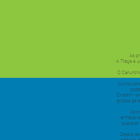
As p
‍A Traça é 
‍O Carunch
‍Outros par
pode
‍Existem vá
grupos gera
Os p
armazenam
qualquer
Depois de